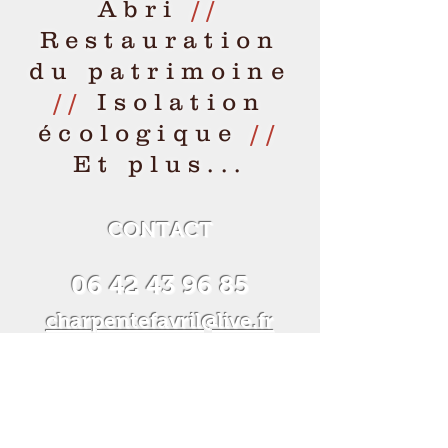
Abri
//
Restauration
du patrimoine
//
Isolation
écologique
//
Et plus...
CONTACT
06 42 43 96 85
charpentefavril@live.fr
Les Avanrys 61210
Chênedouit