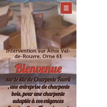
Intervention sur Athis Val-
de-Rouvre, Orne 61
Bienvenue
sur le site de Charpente Favril
, une entreprise de charpente
bois, pour une charpente
adaptée à vos exigences